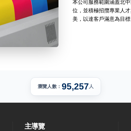
本公司服務範圍涵蓋北中
位，並積極招攬專業人才
美，以達客戶滿意為目標
95,257
瀏覽人數：
人
式
主導覽